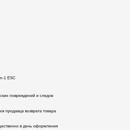
in-1 ESC
еских повреждений и следов
вок продавца возврата товара
ущественно в день оформления