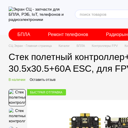
Перейти к основному контенту
БПЛА
Ремонт телефонов
Радиорын
СЦ Экран - Главная страница
Каталог
БПЛА
Контроллеры FPV
К
Стек полетный контроллер+
30.5x30.5+60A ESC, для FP
В наличии
Оставить отзыв
БЫСТРАЯ ОТПРАВКА