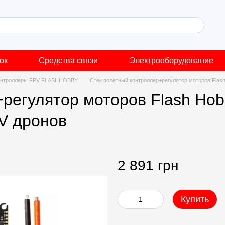
ок
Средства связи
Электрооборудование
онтроллеры FPV FLASHHOBBY
Стек полетный контроллер+регулятор моторов Flash
регулятор моторов Flash Hob
V дронов
2 891 грн
Купить