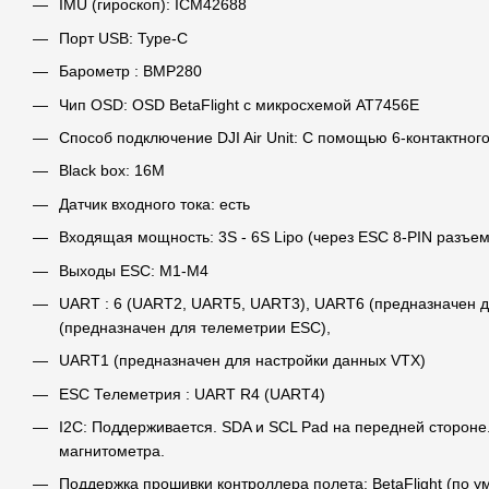
IMU (гироскоп): ICM42688
Порт USB: Type-C
Барометр : BMP280
Чип OSD: OSD BetaFlight с микросхемой AT7456E
Способ подключение DJI Air Unit: С помощью 6-контактног
Black box: 16M
Датчик входного тока: есть
Входящая мощность: 3S - 6S Lipo (через ESC 8-PIN разъем
Выходы ESC: M1-M4
UART : 6 (UART2, UART5, UART3), UART6 (предназначен 
(предназначен для телеметрии ESC),
UART1 (предназначен для настройки данных VTX)
ESC Телеметрия : UART R4 (UART4)
I2C: Поддерживается. SDA и SCL Pad на передней стороне
магнитометра.
Поддержка прошивки контроллера полета: BetaFlight (по 