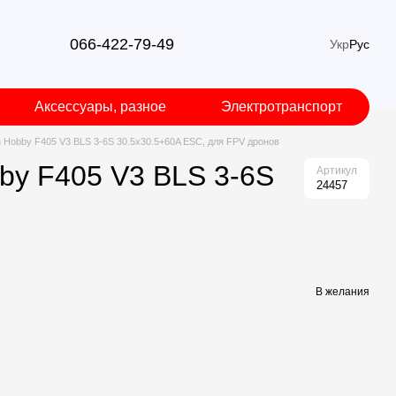
066-422-79-49
Укр
Рус
Аксессуары, разное
Электротранспорт
 Hobby F405 V3 BLS 3-6S 30.5x30.5+60A ESC, для FPV дронов
by F405 V3 BLS 3-6S
Артикул
24457
В желания