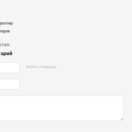
троллер
теров
нтия
тарий
Войти с помощью