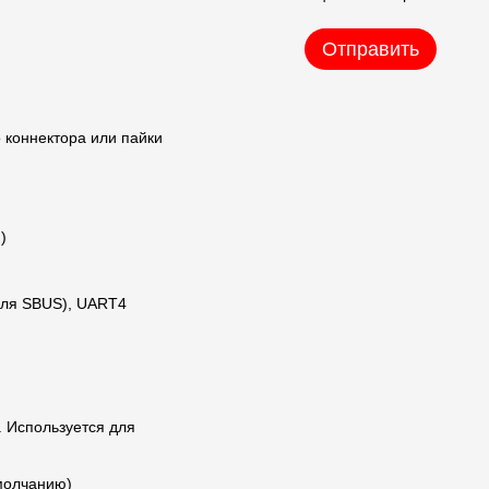
Отправить
о коннектора или пайки
)
для SBUS), UART4
. Используется для
умолчанию)