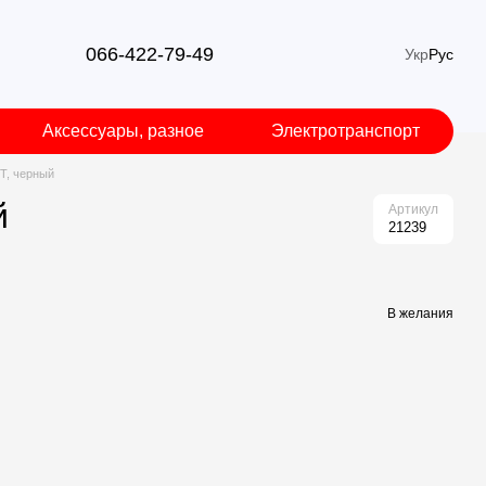
066-422-79-49
Укр
Рус
Аксессуары, разное
Электротранспорт
9T, черный
й
Артикул
21239
В желания