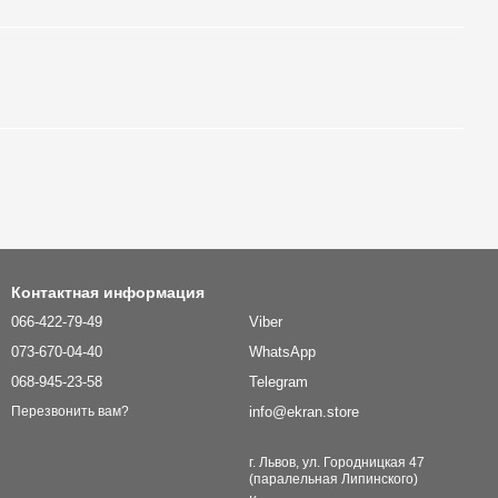
Контактная информация
066-422-79-49
Viber
073-670-04-40
WhatsApp
068-945-23-58
Telegram
info@ekran.store
Перезвонить вам?
г. Львов, ул. Городницкая 47
(паралельная Липинского)