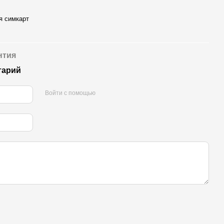
я симкарт
нтия
тарий
Войти с помощью