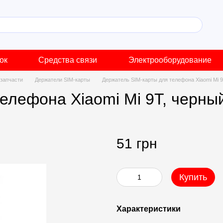
ок
Средства связи
Электрооборудование
запчасти
Держатели SIM-карты
Держатель SIM-карты для телефона Xiaomi Mi 
елефона Xiaomi Mi 9T, черны
51 грн
Купить
Характеристики