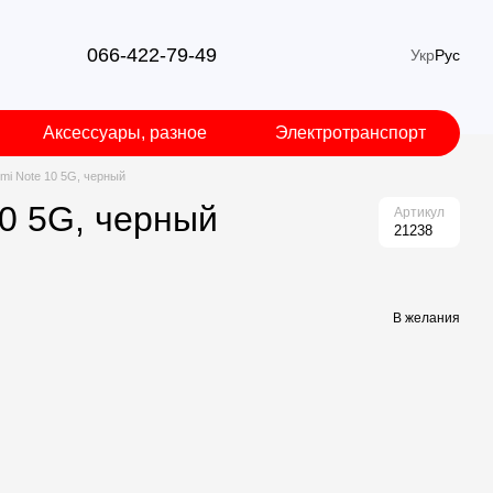
066-422-79-49
Укр
Рус
Аксессуары, разное
Электротранспорт
mi Note 10 5G, черный
0 5G, черный
Артикул
21238
В желания