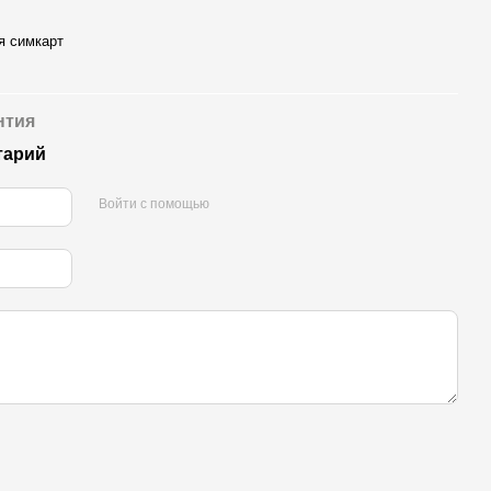
я симкарт
нтия
тарий
Войти с помощью