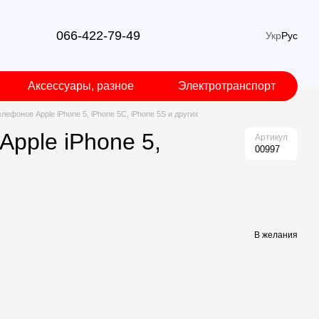
066-422-79-49
Укр
Рус
Аксессуары, разное
Электротранспорт
лефонов Apple iPhone 5, iPhone 5C, iPhone 5S и других
Apple iPhone 5,
Артикул
00997
В желания