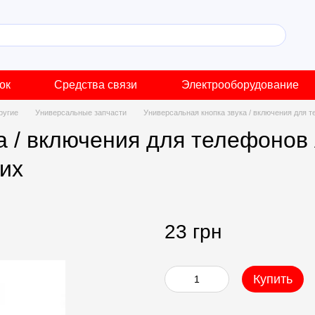
ок
Средства связи
Электрооборудование
ругие
Универсальные запчасти
Универсальная кнопка звука / включения для те
 / включения для телефонов 
гих
23 грн
Купить