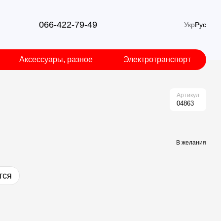
066-422-79-49
Укр
Рус
Аксессуары, разное
Электротранспорт
Артикул
04863
В желания
тся