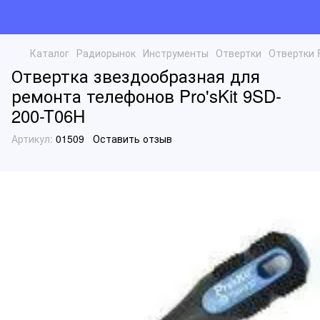
Каталог
Радиорынок
Инструменты
Отвертки
Отвертки P
Отвертка звездообразная для
ремонта телефонов Pro'sKit 9SD-
200-T06H
Артикул:
01509
Оставить отзыв