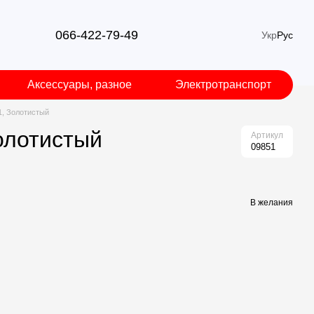
066-422-79-49
Укр
Рус
Аксессуары, разное
Электротранспорт
, Золотистый
олотистый
Артикул
09851
В желания