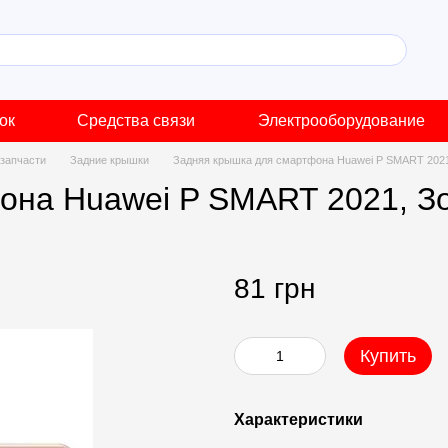
ок
Средства связи
Электрооборудование
запчасти
Задние крышки
Задняя крышка для смартфона Huawei P SMART 2021
она Huawei P SMART 2021, З
81 грн
Купить
Характеристики