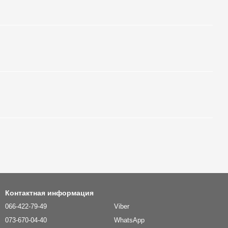
Контактная информация
066-422-79-49
Viber
073-670-04-40
WhatsApp