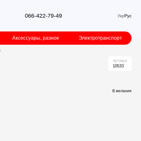
066-422-79-49
Укр
Рус
Аксессуары, разное
Электротранспорт
я
Артикул
10533
В желания