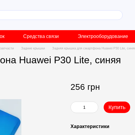
ок
Средства связи
Электрооборудование
запчасти
Задние крышки
Задняя крышка для смартфона Huawei P30 Lite, синя
на Huawei P30 Lite, синяя
256 грн
Купить
Характеристики