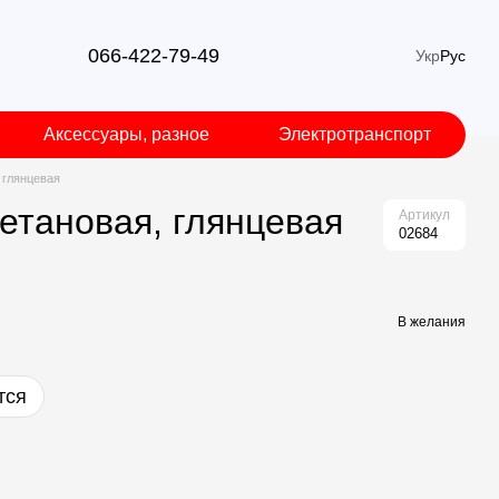
066-422-79-49
Укр
Рус
Аксессуары, разное
Электротранспорт
, глянцевая
ретановая, глянцевая
Артикул
02684
В желания
тся