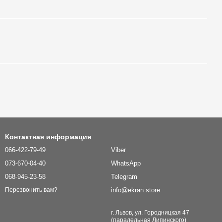
Контактная информация
066-422-79-49
Viber
073-670-04-40
WhatsApp
068-945-23-58
Telegram
info@ekran.store
Перезвонить вам?
г. Львов, ул. Городницкая 47
(паралельная Липинского)