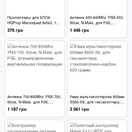
Пропеллеры для БПЛА
Антенна 430-440Mhz YNX-433,
HQProp Macroquad 9х5х3, 1
60см, N-Male, для РЭБ,
пара (CW+CCW) 9", 17.4g,
всенаправленная,
376 грн
1 446 грн
армированные, черные
вертикальная поляризация
Антенна 700-850Mhz YNX-700,
Рама мультикоптерная 600мм
60см, N-Male, для РЭБ,
X600-X6, для гексакоптера,
всенаправленная,
стекловолокно+карбон, 600
1 187 грн
3 061 грн
вертикальная поляризация
грамм