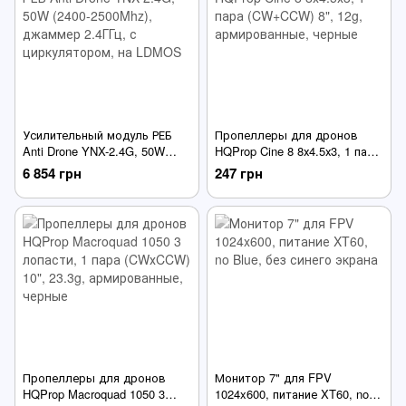
Усилительный модуль РЕБ
Пропеллеры для дронов
Anti Drone YNX-2.4G, 50W
HQProp Cine 8 8х4.5х3, 1 пара
(2400-2500Mhz), джаммер
(CW+CCW) 8", 12g,
6 854 грн
247 грн
2.4ГГц, с циркулятором, на
армированные, черные
LDMOS
Пропеллеры для дронов
Монитор 7" для FPV
HQProp Macroquad 1050 3
1024x600, питание XT60, no