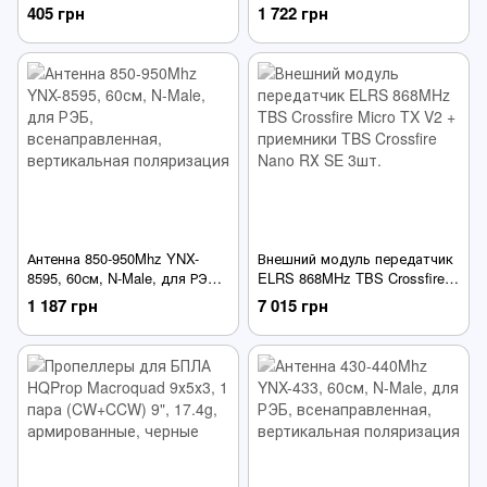
лопасти, 1 пара (CWхCCW)
Blue, без синего экрана
405 грн
1 722 грн
10", 23.3g, армированные,
черные
Антенна 850-950Mhz YNX-
Внешний модуль передатчик
8595, 60см, N-Male, для РЭБ,
ELRS 868MHz TBS Crossfire
всенаправленная,
Micro TX V2 + приемники TBS
1 187 грн
7 015 грн
вертикальная поляризация
Crossfire Nano RХ SE 3шт.