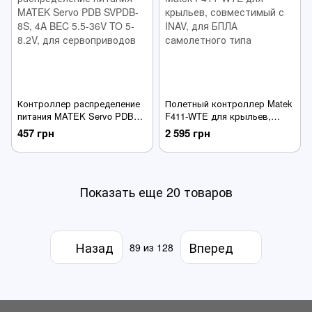
Контроллер распределение
Полетный контроллер Matek
питания MATEK Servo PDB
F411-WTE для крыльев,
SVPDB-8S, 4A BEC 5.5-36V
совместимый с INAV, для
457 грн
2 595 грн
TO 5-8.2V, для
БПЛА самолетного типа
сервоприводов
Показать еще 20 товаров
Назад
Вперед
89
из 128