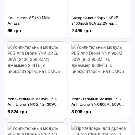
Коннектор AS150 Male
Батарейная сборка 6S2P
Amass
8400mAh 90A 22.2V на
элементах 21700 Molicel p42a,
96 грн
2 495 грн
XT60, горизонтальная
Усилительный модуль РЕБ
Усилительный модуль РЕБ
Anti Drone YNX-2.4G, 30W
Anti Drone YNX-900M, 50W
(2400-2500Mhz), джаммер
(850-950MHz), джаммер
6 824 грн
8 008 грн
2.4ГГц, с циркулятором, на
900МГц, с циркулятором, на
LDMOS
LDMOS