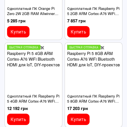
Одноплатный ПК Orange Pi
Одноплатный ПК Raspberry Pi
Zero 2W 2GB RAM Allwinner
5 2GB ARM Cortex-A76 WiFi
H618 WiFi Bluetooth HDMI для
Bluetooth HDMI для IoT, DIY-
5 285 грн
7 857 грн
IoT, DIY-проектов
проектов
Купить
Купить
БЫСТРАЯ ОТПРАВКА
БЫСТРАЯ ОТПРАВКА
Одноплатный ПК Raspberry Pi
Одноплатный ПК Raspberry Pi
5 4GB ARM Cortex-A76 WiFi
5 8GB ARM Cortex-A76 WiFi
Bluetooth HDMI для IoT, DIY-
Bluetooth HDMI для IoT, DIY-
12 192 грн
17 203 грн
проектов
проектов
Купить
Купить