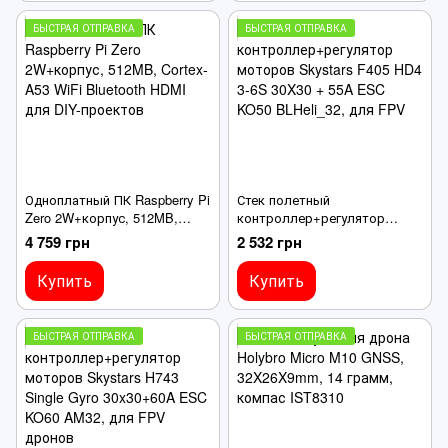
БЫСТРАЯ ОТПРАВКА
БЫСТРАЯ ОТПРАВКА
Одноплатный ПК Raspberry Pi
Стек полетный
Zero 2W+корпус, 512MB,
контроллер+регулятор
Cortex-A53 WiFi Bluetooth
моторов Skystars F405 HD4
4 759 грн
2 532 грн
HDMI для DIY-проектов
3-6S 30X30 + 55A ESC KO50
BLHeli_32, для FPV
Купить
Купить
БЫСТРАЯ ОТПРАВКА
БЫСТРАЯ ОТПРАВКА