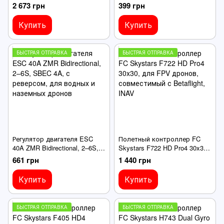
Arduino/Pixhawk, UART/I2C,
BEC 5V2A с реверсом, для
2 673 грн
399 грн
TOF Range 0.1-12m
водных и наземных дронов
Купить
Купить
БЫСТРАЯ ОТПРАВКА
БЫСТРАЯ ОТПРАВКА
Регулятор двигателя ESC
Полетный контроллер FC
40A ZMR Bidirectional, 2–6S,
Skystars F722 HD Pro4 30x30,
SBEC 4A, с реверсом, для
для FPV дронов,
661 грн
1 440 грн
водных и наземных дронов
совместимый с Betaflight,
INAV
Купить
Купить
БЫСТРАЯ ОТПРАВКА
БЫСТРАЯ ОТПРАВКА