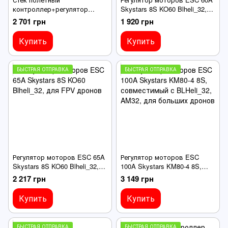
контроллер+регулятор
Skystars 8S KO60 Blheli_32,
моторов Skystars F722 HD
для FPV дронов
2 701 грн
1 920 грн
Pro4 3-6S 30X30 + 60A ESC
KO60 Blheli_32, для FPV
Купить
Купить
БЫСТРАЯ ОТПРАВКА
БЫСТРАЯ ОТПРАВКА
Регулятор моторов ESC 65A
Регулятор моторов ESC
Skystars 8S KO60 Blheli_32,
100A Skystars KM80-4 8S,
для FPV дронов
совместимый с BLHeli_32,
2 217 грн
3 149 грн
AM32, для больших дронов
Купить
Купить
БЫСТРАЯ ОТПРАВКА
БЫСТРАЯ ОТПРАВКА