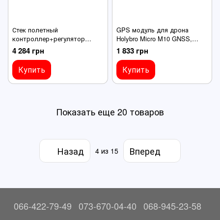
Стек полетный
GPS модуль для дрона
контроллер+регулятор
Holybro Micro M10 GNSS,
моторов Skystars H743 Single
32X26X9mm, 14 грамм,
4 284 грн
1 833 грн
Gyro 30x30+60A ESC KO60
компас IST8310
AM32, для FPV дронов
Купить
Купить
Показать еще 20 товаров
Назад
Вперед
4
из 15
066-422-79-49
073-670-04-40
068-945-23-58