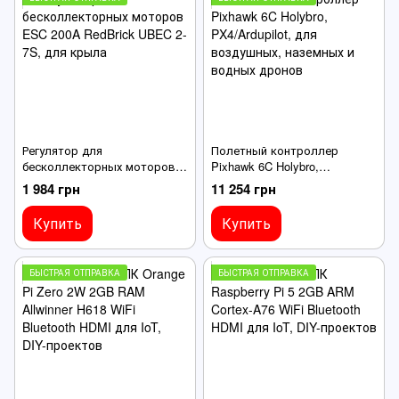
Регулятор для
Полетный контроллер
бесколлекторных моторов
Pixhawk 6C Holybro,
ESC 200A RedBrick UBEC 2-
PX4/Ardupilot, для
1 984 грн
11 254 грн
7S, для крыла
воздушных, наземных и
водных дронов
Купить
Купить
БЫСТРАЯ ОТПРАВКА
БЫСТРАЯ ОТПРАВКА