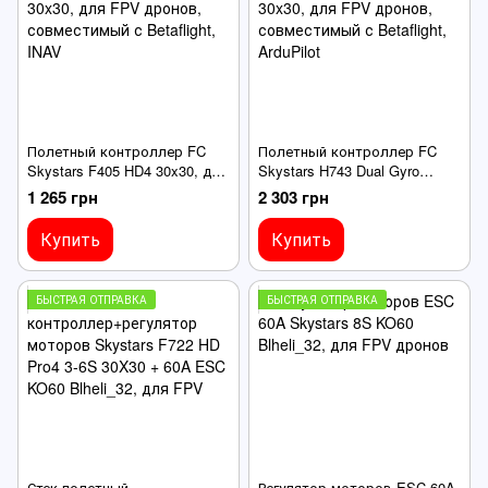
Полетный контроллер FC
Полетный контроллер FC
Skystars F405 HD4 30x30, для
Skystars H743 Dual Gyro
FPV дронов, совместимый с
30x30, для FPV дронов,
1 265 грн
2 303 грн
Betaflight, INAV
совместимый с Betaflight,
ArduPilot
Купить
Купить
БЫСТРАЯ ОТПРАВКА
БЫСТРАЯ ОТПРАВКА
Стек полетный
Регулятор моторов ESC 60A