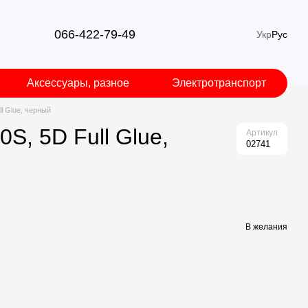
066-422-79-49
Укр
Рус
Аксессуары, разное
Электротранспорт
l Glue, черный
, 5D Full Glue,
Артикул
02741
В желания