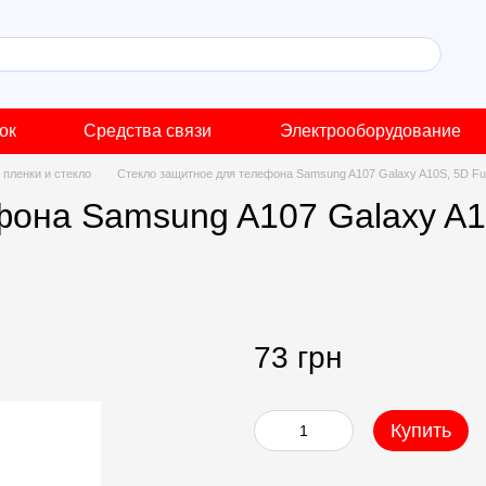
ок
Средства связи
Электрооборудование
пленки и стекло
Стекло защитное для телефона Samsung A107 Galaxy A10S, 5D Ful
она Samsung A107 Galaxy A10S
73 грн
Купить