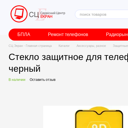
Перейти к основному контенту
БПЛА
Ремонт телефонов
Радиорын
СЦ Экран - Главная страница
Каталог
Аксессуары, разное
Защитные 
Стекло защитное для телеф
черный
В наличии
Оставить отзыв