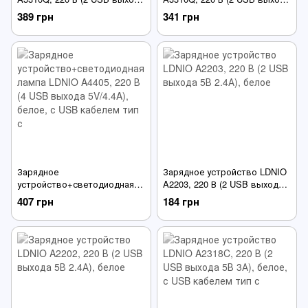
5V/3A+1xUSB), белое, с USB
5V/3A+1xUSB QC), белое, с
389 грн
341 грн
кабелем микро юсб
USB кабелем тип с
Зарядное
Зарядное устройство LDNIO
устройство+светодиодная
A2203, 220 В (2 USB выхода
лампа LDNIO A4405, 220 В (4
5В 2.4А), белое
407 грн
184 грн
USB выхода 5V/4.4A), белое,
с USB кабелем тип с