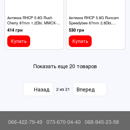
Антенна RHCP 5.8G Rush
Антенна RHCP 5.8G Runcam
Cherry 87mm 1.2Dbi, MMCX-
Speedybee 67mm 2.8Dbi,
JW угловой, красная, для
MMCX прямий, черная, для
414 грн
530 грн
FPV дронов
FPV дронов
Купить
Купить
Показать еще 20 товаров
Назад
Вперед
2
из 21
066-422-79-49
073-670-04-40
068-945-23-58