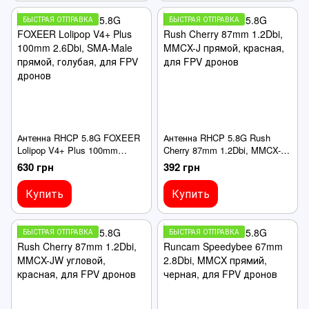
БЫСТРАЯ ОТПРАВКА
БЫСТРАЯ ОТПРАВКА
Антенна RHCP 5.8G FOXEER
Антенна RHCP 5.8G Rush
Lolipop V4+ Plus 100mm
Cherry 87mm 1.2Dbi, MMCX-J
2.6Dbi, SMA-Male прямой,
прямой, красная, для FPV
630 грн
392 грн
голубая, для FPV дронов
дронов
Купить
Купить
БЫСТРАЯ ОТПРАВКА
БЫСТРАЯ ОТПРАВКА