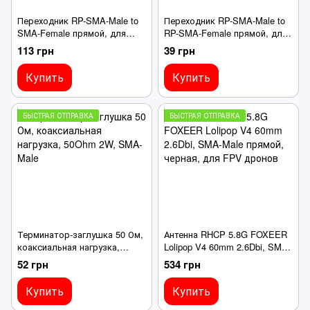
Переходник RP-SMA-Male to
Переходник RP-SMA-Male to
SMA-Female прямой, для
RP-SMA-Female прямой, для
антенн FPV
антенн FPV
113 грн
39 грн
Купить
Купить
БЫСТРАЯ ОТПРАВКА
БЫСТРАЯ ОТПРАВКА
Терминатор-заглушка 50 Ом,
Антенна RHCP 5.8G FOXEER
коаксиальная нагрузка,
Lolipop V4 60mm 2.6Dbi, SMA-
50Ohm 2W, SMA-Male
Male прямой, черная, для
52 грн
534 грн
FPV дронов
Купить
Купить