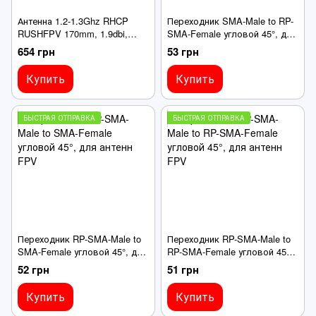
Антенна 1.2-1.3Ghz RHCP
Переходник SMA-Male to RP-
RUSHFPV 170mm, 1.9dbi,
SMA-Female угловой 45°, для
SMA-Male, для FPV дронов
антенн FPV
654 грн
53 грн
Купить
Купить
БЫСТРАЯ ОТПРАВКА
БЫСТРАЯ ОТПРАВКА
Переходник RP-SMA-Male to
Переходник RP-SMA-Male to
SMA-Female угловой 45°, для
RP-SMA-Female угловой 45°,
антенн FPV
для антенн FPV
52 грн
51 грн
Купить
Купить