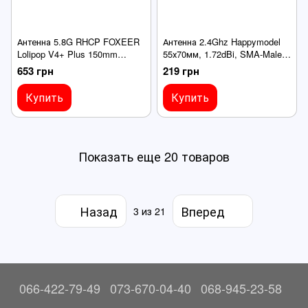
Антенна 5.8G RHCP FOXEER
Антенна 2.4Ghz Happymodel
Lolipop V4+ Plus 150mm
55х70мм, 1.72dBi, SMA-Male,
2.6Dbi, SMA-Male угловой,
для передатчиков ELRS,
653 грн
219 грн
голубая, для FPV дронов
линейная поляризация
Купить
Купить
Показать еще 20 товаров
Назад
Вперед
3
из 21
066-422-79-49
073-670-04-40
068-945-23-58