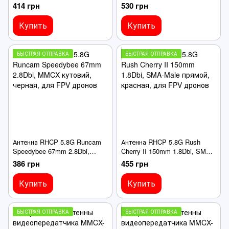
JW угловой, красная, для
MMCX прямий, черная, для
414 грн
530 грн
FPV дронов
FPV дронов
Купить
Купить
БЫСТРАЯ ОТПРАВКА
БЫСТРАЯ ОТПРАВКА
Антенна RHCP 5.8G Runcam
Антенна RHCP 5.8G Rush
Speedybee 67mm 2.8Dbi,
Cherry II 150mm 1.8Dbi, SMA-
MMCX кутовий, черная, для
Male прямой, красная, для
386 грн
455 грн
FPV дронов
FPV дронов
Купить
Купить
БЫСТРАЯ ОТПРАВКА
БЫСТРАЯ ОТПРАВКА