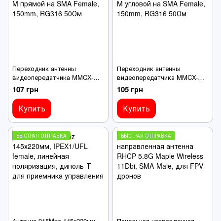
Переходник антенны
Переходник антенны
видеопередатчика MMCX-M
видеопередатчика MMCX-M
прямой на SMA Female,
угловой на SMA Female,
107 грн
105 грн
150mm, RG316 50Ом
150mm, RG316 50Ом
Купить
Купить
БЫСТРАЯ ОТПРАВКА
БЫСТРАЯ ОТПРАВКА
Антенна 915Mhz 145х220мм,
Панельная направленная