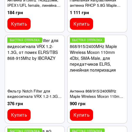
IPEX1/UFL female, линейная
антенна RHCP 5.8G Maple
поляризация, диполь-Т для
Wireless 11Dbi, SMA-Male,
184 грн
1 111 грн
приемника управления
для FPV дронов
Купить
Купить
БЫСТРАЯ ОТПРАВКА
БЫСТРАЯ ОТПРАВКА
Фильтр Notch Filter для
Антенна 868/915/2400MHz
видеосигнала VRX 1.2-1.3G,
Maple Wireless Moxon 110mm
от помех ELRS/TBS 868-
4Dbi, SMA-Male, для
376 грн
900 грн
915Mhz by IBCRAZY
передатчиков ELRS,
линейная поляризация
Купить
Купить
БЫСТРАЯ ОТПРАВКА
БЫСТРАЯ ОТПРАВКА