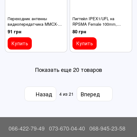
Переходник антенны
Пигтейл IPEX1/UFL на
видеопередатчика MMCX-M
RPSMA Female 100mm,
угловой на RP-SMA-Female
переходник антенны
91 грн
80 грн
100mm, RF1.13mm 50О
видеопередатчика
RG178/RG316 50Ом
Купить
Купить
Показать еще 20 товаров
Назад
Вперед
4
из 21
066-422-79-49
073-670-04-40
068-945-23-58