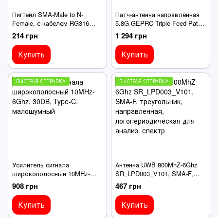
Пигтейл SMA-Male to N-
Патч-антенна направленная
Female, с кабелем RG316
5.8G GEPRC Triple Feed Patch
30см, переходник для РЕБ
14.4Dbi, RP-SMA-Male, для
214 грн
1 294 грн
FPV дронов
Купить
Купить
БЫСТРАЯ ОТПРАВКА
БЫСТРАЯ ОТПРАВКА
Усилитель сигнала
Антенна UWB 800MhZ-6Ghz
широкополосный 10MHz-
SR_LPD003_V101, SMA-F,
6Ghz, 30DB, Type-C,
треугольник, направленная,
908 грн
467 грн
малошумный
логопериодическая для
анализ. спектр
Купить
Купить