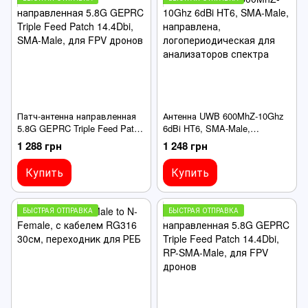
Патч-антенна направленная
Антенна UWB 600MhZ-10Ghz
5.8G GEPRC Triple Feed Patch
6dBi HT6, SMA-Male,
14.4Dbi, SMA-Male, для FPV
направлена,
1 288 грн
1 248 грн
дронов
логопериодическая для
анализаторов спектра
Купить
Купить
БЫСТРАЯ ОТПРАВКА
БЫСТРАЯ ОТПРАВКА