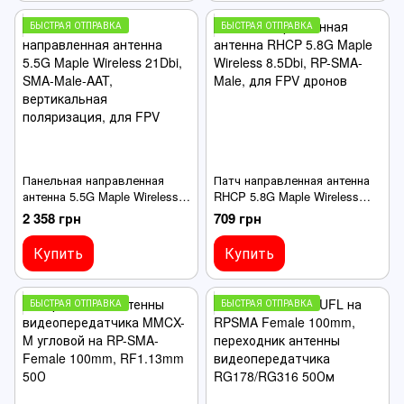
БЫСТРАЯ ОТПРАВКА
БЫСТРАЯ ОТПРАВКА
Панельная направленная
Патч направленная антенна
антенна 5.5G Maple Wireless
RHCP 5.8G Maple Wireless
21Dbi, SMA-Male-AAT,
8.5Dbi, RP-SMA-Male, для
2 358 грн
709 грн
вертикальная поляризация,
FPV дронов
для FPV
Купить
Купить
БЫСТРАЯ ОТПРАВКА
БЫСТРАЯ ОТПРАВКА