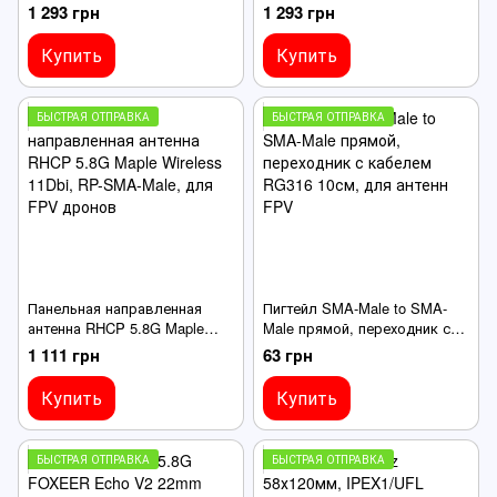
17Dbi, RP-SMA-Male-AAT,
17Dbi, RP-SMA-Male-Manual,
1 293 грн
1 293 грн
вертикальная поляризация,
вертикальная поляризация
для FPV
Купить
Купить
БЫСТРАЯ ОТПРАВКА
БЫСТРАЯ ОТПРАВКА
Панельная направленная
Пигтейл SMA-Male to SMA-
антенна RHCP 5.8G Maple
Male прямой, переходник с
Wireless 11Dbi, RP-SMA-Male,
кабелем RG316 10см, для
1 111 грн
63 грн
для FPV дронов
антенн FPV
Купить
Купить
БЫСТРАЯ ОТПРАВКА
БЫСТРАЯ ОТПРАВКА