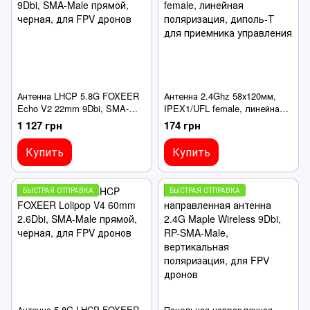
Антенна LHCP 5.8G FOXEER
Антенна 2.4Ghz 58х120мм,
Echo V2 22mm 9Dbi, SMA-
IPEX1/UFL female, линейная
Male прямой, черная, для
поляризация, диполь-Т для
1 127 грн
174 грн
FPV дронов
приемника управления
Купить
Купить
БЫСТРАЯ ОТПРАВКА
БЫСТРАЯ ОТПРАВКА
Антенна 5.8G LHCP FOXEER
Панельная направленная