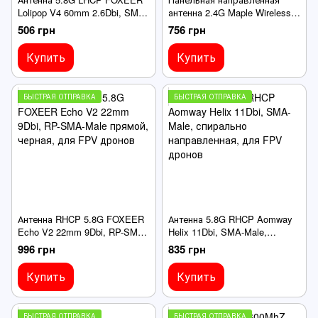
Lolipop V4 60mm 2.6Dbi, SMA-
антенна 2.4G Maple Wireless
Male прямой, черная, для
9Dbi, RP-SMA-Male,
506 грн
756 грн
FPV дронов
вертикальная поляризация,
для FPV дронов
Купить
Купить
БЫСТРАЯ ОТПРАВКА
БЫСТРАЯ ОТПРАВКА
Антенна RHCP 5.8G FOXEER
Антенна 5.8G RHCP Aomway
Echo V2 22mm 9Dbi, RP-SMA-
Helix 11Dbi, SMA-Male,
Male прямой, черная, для
спирально направленная,
996 грн
835 грн
FPV дронов
для FPV дронов
Купить
Купить
БЫСТРАЯ ОТПРАВКА
БЫСТРАЯ ОТПРАВКА